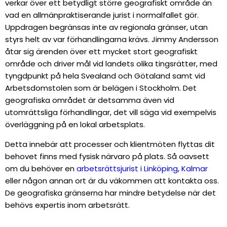
verkar över ett betydligt större geografiskt område än
vad en allmänpraktiserande jurist i normalfallet gör.
Uppdragen begränsas inte av regionala gränser, utan
styrs helt av var förhandlingarna krävs. Jimmy Andersson
åtar sig ärenden över ett mycket stort geografiskt
område och driver mål vid landets olika tingsrätter, med
tyngdpunkt på hela Svealand och Götaland samt vid
Arbetsdomstolen som är belägen i Stockholm. Det
geografiska området är detsamma även vid
utomrättsliga förhandlingar, det vill säga vid exempelvis
överläggning på en lokal arbetsplats.
Detta innebär att processer och klientmöten flyttas dit
behovet finns med fysisk närvaro på plats. Så oavsett
om du behöver en
arbetsrättsjurist i Linköping
,
Kalmar
eller någon annan ort är du väkommen att kontakta oss.
De geografiska gränserna har mindre betydelse när det
behövs expertis inom arbetsrätt.