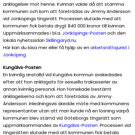
anklagelser mot henne. Kvinnan valde då att stämma
kommunen och kom att företrädas av Jimmy Andersson
vid Jönköpings tingsrätt. Processen slutade med att
kommunen fick betala drygt 840 000 kronor till kvinnan.
Uppmärksammades i bl.a.
Jönköpings-Posten
och den
lokala nyhetssidan
Skillingaryd.nu
Här kan du läsa mer eller få hjälp av en
arbetsrättsjurist i
Jönköping
Kungälvs-Posten
En kvinnlig anställd vid Kungälvs kommun avskedades
efter att hon anklagats för sexuella trakasserier av
annan kvinnlig personal. Hon förnekade bestämt
anklagelserna och kom att företrädas av Jimmy
Andersson. Inledningsvis skedde möte med kommunens
representanter utan att man kunde nå en lösning varpå
kommunen blev stämd vid Göteborgs tingsrätt som
uppmärksammandes av
Kungälvs-Posten
. Processen vid
tingsrätten slutade med att kommunen fick betala