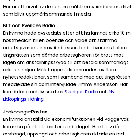
Här är ett urval av de senare mål Jimmy Andersson drivit
som blivit uppmärksammande i media.
NLT och Sveriges Radio
En kvinna hade avskedats efter att ha lämnat cirka 10 ml
hostmedicin till en boende och valde att stämma
arbetsgivaren. Jimmy Andersson förde kvinnans talan i
tingsrätten som dömde arbetsgivaren för brott mot
lagen om anställningsskydd till att betala sammanlagt
cirka en miljon. Målet uppmärksammades av flera
nyhetsredaktioner, som i samband med att tingsrätten
meddelade sin dom intervjuade Jimmy Andersson. Här
kan du läsa och lyssna hos
Sveriges Radio
och
Nya
Lidköpings Tidning
.
Jönköpings-Posten
En kvinna anställd vid ekonomifunktionen vid Vaggeryds
kommun påtalade brister i underlaget. Hon blev då
avstängd, uppsagd och arbetsgivaren riktade en rad