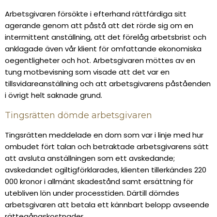
Arbetsgivaren försökte i efterhand rättfärdiga sitt
agerande genom att påstå att det rörde sig om en
intermittent anställning, att det förelåg arbetsbrist och
anklagade även vår klient för omfattande ekonomiska
oegentligheter och hot. Arbetsgivaren möttes av en
tung motbevisning som visade att det var en
tillsvidareanställning och att arbetsgivarens påståenden
i övrigt helt saknade grund.
Tingsrätten dömde arbetsgivaren
Tingsrätten meddelade en dom som var i linje med hur
ombudet fört talan och betraktade arbetsgivarens sätt
att avsluta anställningen som ett avskedande;
avskedandet ogiltigförklarades, klienten tillerkändes 220
000 kronor i allmänt skadestånd samt ersättning för
utebliven lön under processtiden. Därtill dömdes
arbetsgivaren att betala ett kännbart belopp avseende
rättegångskostnader.